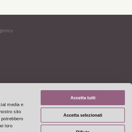
Agency
Accetta tutti
cial media e
nostro sito
Accetta selezionati
i potrebbero
ei loro