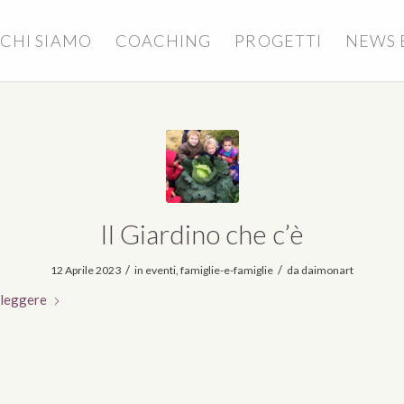
 CHI SIAMO
COACHING
PROGETTI
NEWS E
Il Giardino che c’è
/
/
12 Aprile 2023
in
eventi
,
famiglie-e-famiglie
da
daimonart
 leggere