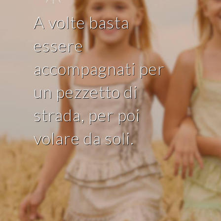
A volte basta
essere
accompagnati per
un pezzetto di
strada, per poi
volare da soli.