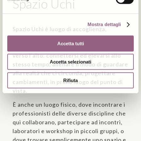
Spazio Uchi
Mostra dettagli
Spazio Uchi è luogo di accoglienza,
supporto e costruzione, dove coltivare
Accetta tutti
progetti e gettare ponti verso l’altro e
verso l’alto: connettersi ed elevarsi allo
Accetta selezionati
stesso tempo, allenare il modo di guardare
alla realtà che ci circonda, progettare
Rifiuta
cambiamenti, in primo luogo del punto di
vista.
È anche un luogo fisico, dove incontrare i
professionisti delle diverse discipline che
qui collaborano, partecipare ad incontri,
laboratori e workshop in piccoli gruppi, o
dove trovare semplicemente uno spazio e