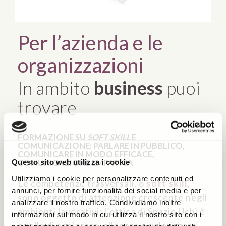
Per l’azienda e le
organizzazioni
In ambito
business
puoi
trovare
FORMAZIONE SU
SOFT SKILL
E
COMUNICAZIONE: PARLARE IN PUBBLICO,
COMUNICARE IN MODO EFFICACE,
Questo sito web utilizza i cookie
COMUNICAZIONE EMPATICA
Utilizziamo i cookie per personalizzare contenuti ed
Le competenze trasversali, o
soft skill
,
annunci, per fornire funzionalità dei social media e per
sono oggetto di attenzione crescente negli
analizzare il nostro traffico. Condividiamo inoltre
ambienti lavorativi: l’ottica di Spazio Uchi è
informazioni sul modo in cui utilizza il nostro sito con i
quella di esplorare, allenare e valorizzare