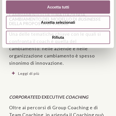
Accetta tutti
COACHING PER L’INNOVAZIONE:
CAMBIAMENTO CULTURA D’AZIENDA,
CAMBIAMENTO DEL MODELLO DI
BUSINESS
E
Accetta selezionati
DELLA PROPOSTA DI VALORE
Una delle tematiche chiave con le quali si
Rifiuta
confronta il coach è quella del
cambiamento: nelle aziende e nelle
organizzazione cambiamento è spesso
sinonimo di innovazione.
Leggi di più
CORPORATE
ED EXECUTIVE
COACHING
Oltre ai percorsi di Group Coaching e di
Team Coaching, in azienda il Coaching può