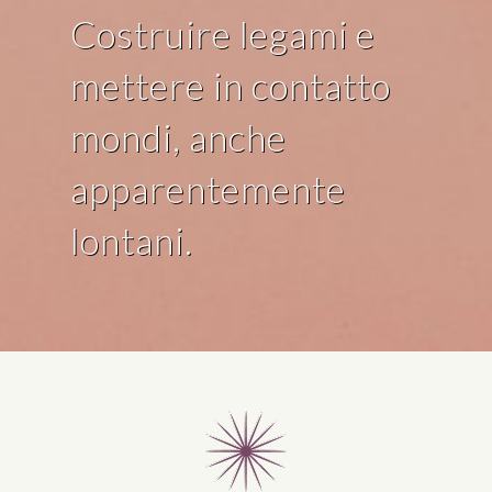
Costruire legami e
mettere in contatto
mondi, anche
apparentemente
lontani.