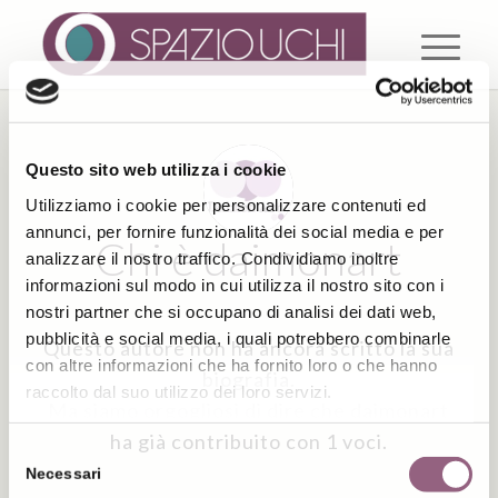
Questo sito web utilizza i cookie
Utilizziamo i cookie per personalizzare contenuti ed
annunci, per fornire funzionalità dei social media e per
Chi è
daimonart
analizzare il nostro traffico. Condividiamo inoltre
informazioni sul modo in cui utilizza il nostro sito con i
nostri partner che si occupano di analisi dei dati web,
pubblicità e social media, i quali potrebbero combinarle
Questo autore non ha ancora scritto la sua
con altre informazioni che ha fornito loro o che hanno
biografia.
raccolto dal suo utilizzo dei loro servizi.
Ma siamo orgogliosi di dire che
daimonart
ha già contribuito con 1 voci.
Selezione
Necessari
del