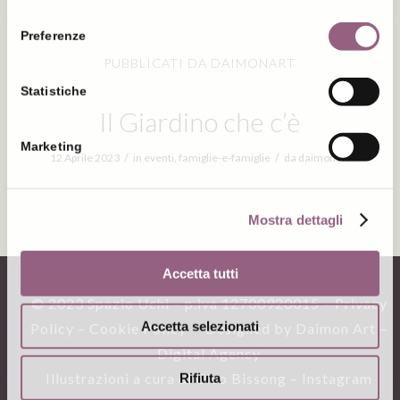
consenso
Preferenze
PUBBLICATI DA DAIMONART
Statistiche
Il Giardino che c’è
Marketing
/
/
12 Aprile 2023
in
eventi
,
famiglie-e-famiglie
da
daimonart
Mostra dettagli
Accetta tutti
© 2023 Spazio Uchi – p.iva 12700920015 –
Privacy
Accetta selezionati
Policy –
Cookie Policy
– Designed by Daimon Art –
Digital Agency
Illustrazioni a cura di
Cleo Bissong
– Instagram
Rifiuta