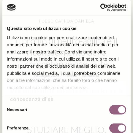
PUBBLICATI DA DANIELA
Questo sito web utilizza i cookie
Utilizziamo i cookie per personalizzare contenuti ed
Il profilo di neuro-agilità e il
annunci, per fornire funzionalità dei social media e per
riconoscimento delle
analizzare il nostro traffico. Condividiamo inoltre
informazioni sul modo in cui utilizza il nostro sito con i
competenze acquisite
nostri partner che si occupano di analisi dei dati web,
pubblicità e social media, i quali potrebbero combinarle
/
/
20 Giugno 2025
in
eventi
da
Daniela
con altre informazioni che ha fornito loro o che hanno
raccolto dal suo utilizzo dei loro servizi.
Due strumenti in sinergia per migliorare la
conoscenza di sè
Selezione
Necessari
del
consenso
STUDIARE MEGLIO,
Preferenze